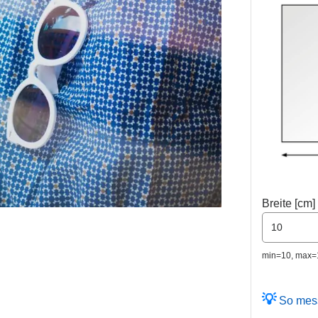
Breite [cm]
min=10, max=
So messe