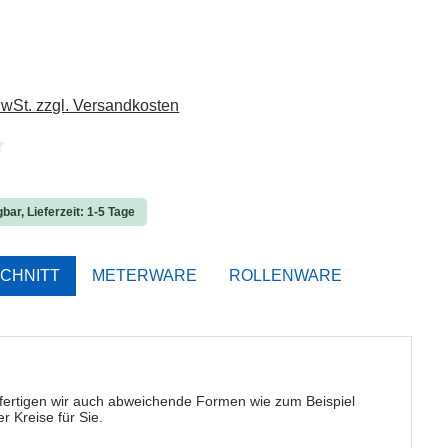
is:
€
MwSt. zzgl. Versandkosten
liche Bewertung von 0 von 5 Sternen
bar, Lieferzeit: 1-5 Tage
CHNITT
METERWARE
ROLLENWARE
 fertigen wir auch abweichende Formen wie zum Beispiel
r Kreise für Sie.