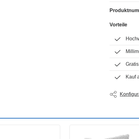
Produktnu
Vorteile
Hochw
Milli
Grati
Kauf 
Konfigur