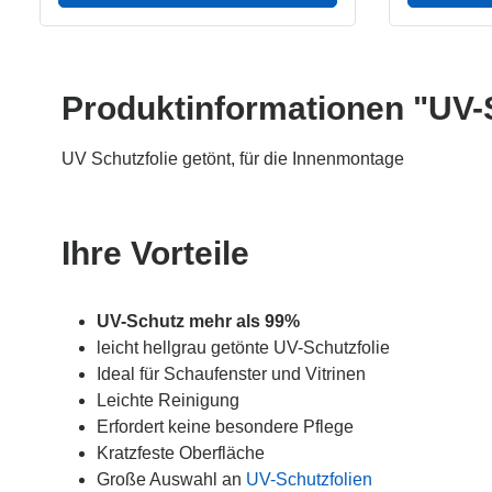
v
r
e
f
r
ü
f
g
ü
b
g
a
b
r
a
,
Produktinformationen "UV-S
r
L
,
i
L
e
i
f
UV Schutzfolie getönt, für die Innenmontage
e
e
f
r
e
z
r
e
z
i
e
t
i
:
Ihre Vorteile
t
1
:
-
1
5
-
T
5
a
T
UV-Schutz mehr als 99%
g
a
e
g
leicht hellgrau getönte UV-Schutzfolie
e
Ideal für Schaufenster und Vitrinen
Leichte Reinigung
Erfordert keine besondere Pflege
Kratzfeste Oberfläche
Große Auswahl an
UV-Schutzfolien