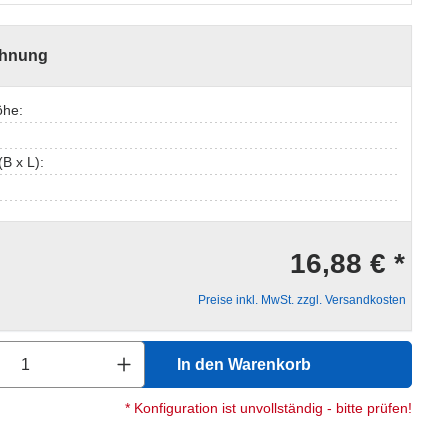
chnung
öhe:
B x L):
16,88 € *
Preise inkl. MwSt. zzgl. Versandkosten
Anzahl: Gib den gewünschten Wert ein oder
In den Warenkorb
* Konfiguration ist unvollständig - bitte prüfen!