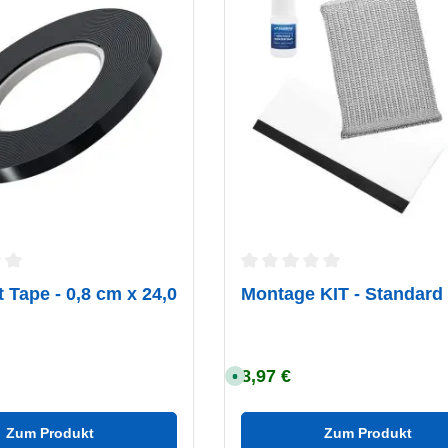
ttliche Bewertung von 0 von 5 Sternen
Durchschnittliche Bewertung
 Tape - 0,8 cm x 24,0
Montage KIT - Standard
8,97 €
eis:
Regulärer Preis:
S
o
f
o
r
Zum Produkt
Zum Produkt
t