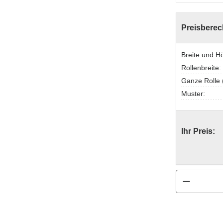
Preisbere
Breite und H
Rollenbreite:
Ganze Rolle (
Muster:
Ihr Preis:
Produkt 