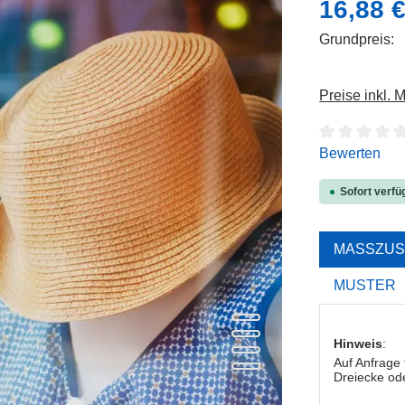
Regulärer Pre
16,88 
Grundpreis:
Preise inkl. 
Durchschnitt
Bewerten
Sofort verfüg
MASSZUS
MUSTER
Hinweis
:
Auf Anfrage
Dreiecke ode