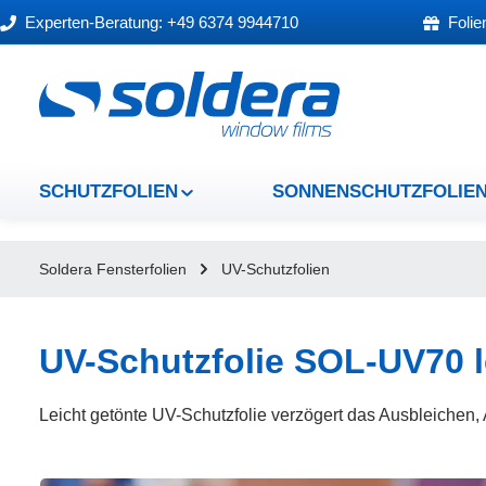
Experten-Beratung: +49 6374 9944710
Folie
um Hauptinhalt springen
Zur Hauptnavigation springen
SCHUTZFOLIEN
SONNENSCHUTZFOLIE
Soldera Fensterfolien
UV-Schutzfolien
UV-Schutzfolie SOL-UV70 l
Leicht getönte UV-Schutzfolie verzögert das Ausbleichen