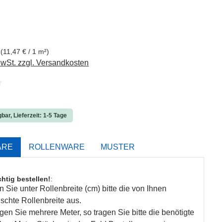
is:
²
(11,47 € / 1 m²)
MwSt. zzgl. Versandkosten
liche Bewertung von 0 von 5 Sternen
bar, Lieferzeit: 1-5 Tage
ARE
ROLLENWARE
MUSTER
chtig bestellen!
:
 Sie unter Rollenbreite (cm) bitte die von Ihnen
chte Rollenbreite aus.
gen Sie mehrere Meter, so tragen Sie bitte die benötigte