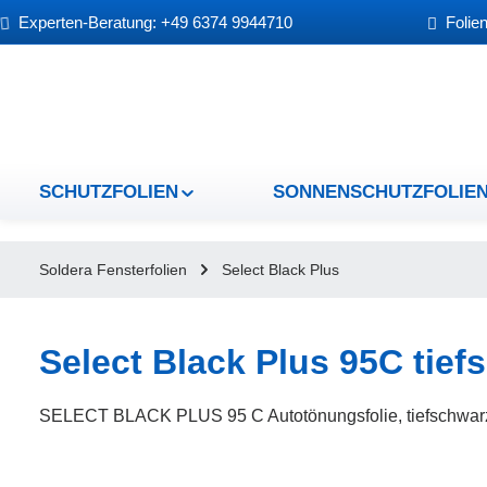
Experten-Beratung: +49 6374 9944710
Folien
um Hauptinhalt springen
Zur Hauptnavigation springen
SCHUTZFOLIEN
SONNENSCHUTZFOLIE
Soldera Fensterfolien
Select Black Plus
Select Black Plus 95C tief
SELECT BLACK PLUS 95 C Autotönungsfolie, tiefschwar