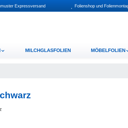
muster Expressversand
Folienshop und Folienmontag
N
MILCHGLASFOLIEN
MÖBELFOLIEN
schwarz
z