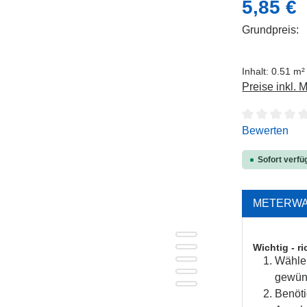
Regulärer Pre
5,85 €
Grundpreis:
Inhalt:
0.51 m
Preise inkl. 
Durchschnitt
Bewerten
Sofort verfüg
METERW
Wichtig - ri
Wählen
gewüns
Benöti